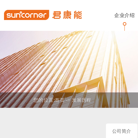
企业介绍
公司简介
加工车间
公司动态
阳光宝宝
咨询热线
品
研
装
阳
在
您的位置:
->
首页
发展历程
战略布局
荣
公司简介