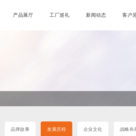
产品展厅
工厂巡礼
新闻动态
客户
牌故事
发车间
机精选
光家庭
线留言
发展历程
成品展示
健康知识
阳光长者
产品原理
阳光屋系列
阳光U板系列
誉资质
品牌故事
发展历程
企业文化
战略布