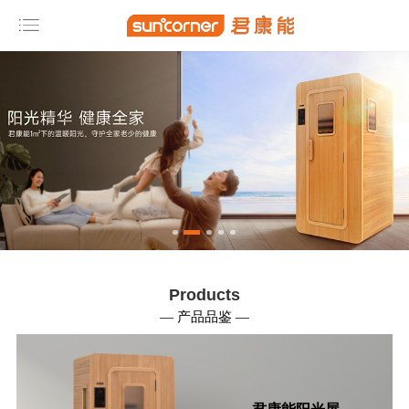
网
站
导
航
首 页
产
品
展
厅
Products
公
— 产品品鉴 —
司
简