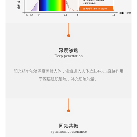
巡
礼
新
闻
深度渗透
Deep penetration
动
态
阳光精华能够深度照射人体，渗透进入人体皮肤4-5cm直接作用
于深层组织细胞，补充细胞能量。
客
户
见
证
同频共振
Synchronic resonance
联