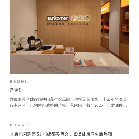
2025-10-21
君康能
君康能是全球连锁扶阳养生馆品牌，依托品牌团队二十余年的深厚
行业经验，已构建起成熟的连锁运营网络。截至2025年，君康能已
拥有10+直营店、50+加盟店及100+合作店，业务范围广泛覆盖广
东、广西、新疆等多个区域，成为扶阳养生领域的标杆品牌。 品牌
释义 君康能中“君”作为敬辞代表“您”，“
2025-05-07
君康能闪耀第 51 届成都美博会，点燃健康养生新热潮！