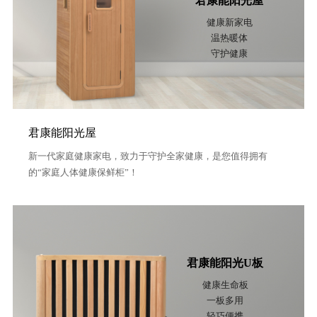
君康能阳光屋
介
健康新家电
温热暖体
品
守护健康
牌
故
事
君康能阳光屋
发
新一代家庭健康家电，致力于守护全家健康，是您值得拥有
的“家庭人体健康保鲜柜”！
展
历
程
君康能阳光U板
企
健康生命板
业
一板多用
文
轻巧便携