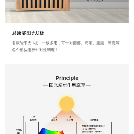
化
战
君康能阳光U板
略
君康能阳光U板，一板多用，可针对面部、肩颈、腰腹、臀腿等
布
各个部位进行针对性调理！
局
荣
Principle
誉
— 阳光精华作用原理 —
资
质
工
厂