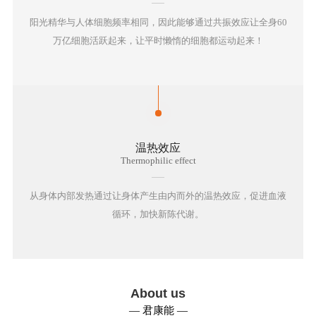
系
阳光精华与人体细胞频率相同，因此能够通过共振效应让全身60
我
万亿细胞活跃起来，让平时懒惰的细胞都运动起来！
们
在
线
温热效应
咨
Thermophilic effect
询
从身体内部发热通过让身体产生由内而外的温热效应，促进血液
循环，加快新陈代谢。
About us
— 君康能 —