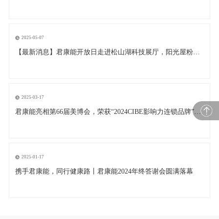
2025-05-07
【最新消息】君康能开放日走进松山湖科技展厅，阳光屋粉丝打卡非遗莞香街
2025-03-17
君康能亮相第66届美博会，荣获“2024CIBE影响力连锁品牌”奖项
2025-01-17
携手君康能，同行健康路丨君康能2024年终答谢会圆满落幕