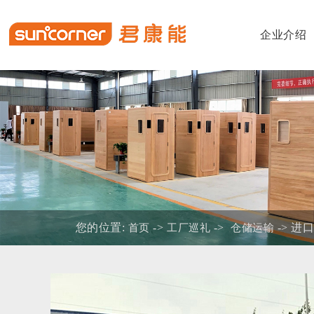
企业介绍
公司简介
加工车间
公司动态
阳光宝宝
咨询热线
品
研
装
阳
在
您的位置:
->
->
-> 进
首页
工厂巡礼
仓储运输
战略布局
荣