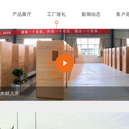
产品展厅
工厂巡礼
新闻动态
客户
牌故事
发车间
机精选
光家庭
线留言
发展历程
成品展示
健康知识
阳光长者
产品原理
阳光屋系列
阳光U板系列
口木材入库
誉资质