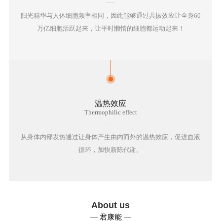
系
阳光精华与人体细胞频率相同，因此能够通过共振效应让全身60
我
万亿细胞活跃起来，让平时懒惰的细胞都运动起来！
们
在
线
温热效应
咨
Thermophilic effect
询
从身体内部发热通过让身体产生由内而外的温热效应，促进血液
循环，加快新陈代谢。
About us
— 君康能 —