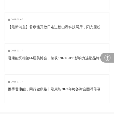
2025-05-07
【最新消息】君康能开放日走进松山湖科技展厅，阳光屋粉丝打卡非遗莞香街
2025-03-17
君康能亮相第66届美博会，荣获“2024CIBE影响力连锁品牌”奖项
2025-01-17
携手君康能，同行健康路丨君康能2024年终答谢会圆满落幕