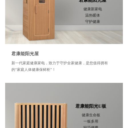
君康能阳光屋
介
健康新家电
温热暖体
品
守护健康
牌
故
事
君康能阳光屋
发
新一代家庭健康家电，致力于守护全家健康，是您值得拥有
的“家庭人体健康保鲜柜”！
展
历
程
君康能阳光U板
企
健康生命板
业
一板多用
文
轻巧便携