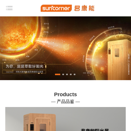
网
站
导
航
首 页
产
品
展
厅
Products
公
— 产品品鉴 —
司
简