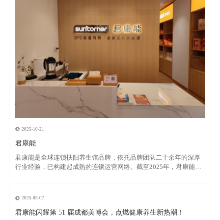
2025-10-21
君康能
君康能是全球连锁扶阳养生馆品牌，依托品牌团队二十余年的深厚
行业经验，已构建起成熟的连锁运营网络。截至2025年，君康能已
拥有10+直营店、50+加盟店及100+合作店，业务范围广泛覆盖广
东、广西、新疆等多个区域，成为扶阳养生领域的标杆品牌。 品牌
释义 君康能中“君”作为敬辞代表“您”，“
2025-05-07
君康能闪耀第 51 届成都美博会，点燃健康养生新热潮！