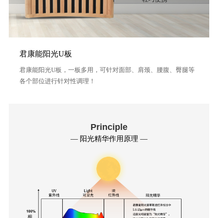
化
战
君康能阳光U板
略
君康能阳光U板，一板多用，可针对面部、肩颈、腰腹、臀腿等
布
各个部位进行针对性调理！
局
荣
Principle
誉
— 阳光精华作用原理 —
资
质
工
厂