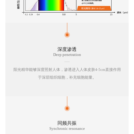
巡
礼
新
闻
深度渗透
Deep penetration
动
态
阳光精华能够深度照射人体，渗透进入人体皮肤4-5cm直接作用
于深层组织细胞，补充细胞能量。
客
户
见
证
同频共振
Synchronic resonance
联